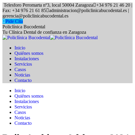
Skip
Telesforo Peromarta nº3, local 50004 Zaragoza
+34 976 21 46 20 |
to
Fax: +34 976 21 61 85
administracion@policlinicabucodental.es |
content
gerencia@policlinicabucodental.es
Pide Cita
Policlínica Bucodental
Tu Clínica Dental de confianza en Zaragoza
Inicio
Quiénes somos
Instalaciones
Servicios
Casos
Noticias
Contacto
Inicio
Quiénes somos
Instalaciones
Servicios
Casos
Noticias
Contacto