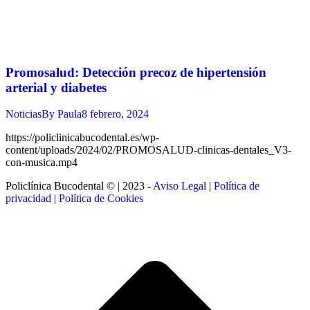
Promosalud: Detección precoz de hipertensión
arterial y diabetes
Noticias
By
Paula
8 febrero, 2024
https://policlinicabucodental.es/wp-
content/uploads/2024/02/PROMOSALUD-clinicas-dentales_V3-
con-musica.mp4
Policlínica Bucodental © | 2023 -
Aviso Legal
|
Política de
privacidad
|
Política de Cookies
t
T