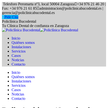
Skip
Telesforo Peromarta nº3, local 50004 Zaragoza
+34 976 21 46 20 |
to
Fax: +34 976 21 61 85
administracion@policlinicabucodental.es |
content
gerencia@policlinicabucodental.es
Pide Cita
Policlínica Bucodental
Tu Clínica Dental de confianza en Zaragoza
Inicio
Quiénes somos
Instalaciones
Servicios
Casos
Noticias
Contacto
Inicio
Quiénes somos
Instalaciones
Servicios
Casos
Noticias
Contacto