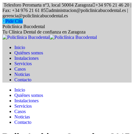
Skip
Telesforo Peromarta nº3, local 50004 Zaragoza
+34 976 21 46 20 |
to
Fax: +34 976 21 61 85
administracion@policlinicabucodental.es |
content
gerencia@policlinicabucodental.es
Pide Cita
Policlínica Bucodental
Tu Clínica Dental de confianza en Zaragoza
Inicio
Quiénes somos
Instalaciones
Servicios
Casos
Noticias
Contacto
Inicio
Quiénes somos
Instalaciones
Servicios
Casos
Noticias
Contacto