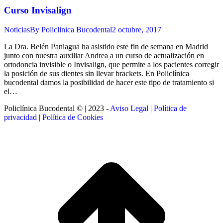
Curso Invisalign
Noticias
By
Policlinica Bucodental
2 octubre, 2017
La Dra. Belén Paniagua ha asistido este fin de semana en Madrid
junto con nuestra auxiliar Andrea a un curso de actualización en
ortodoncia invisible o Invisalign, que permite a los pacientes corregir
la posición de sus dientes sin llevar brackets. En Policlínica
bucodental damos la posibilidad de hacer este tipo de tratamiento si
el…
Policlínica Bucodental © | 2023 -
Aviso Legal
|
Política de
privacidad
|
Política de Cookies
t
T