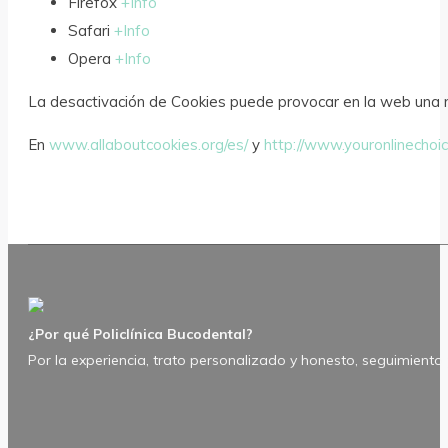
Firefox
+Info
Safari
+Info
Opera
+Info
La desactivación de Cookies puede provocar en la web una n
En
www.allaboutcookies.org/es/
y
http://www.youronlinechoi
¿Por qué Policlínica Bucodental?
Por la experiencia, trato personalizado y honesto, seguimiento 