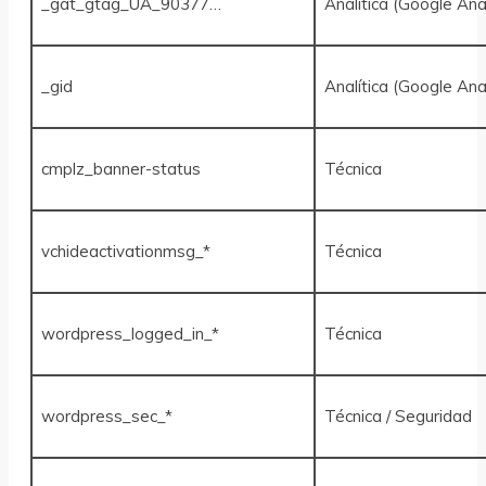
_gat_gtag_UA_90377…
Analítica (Google Ana
_gid
Analítica (Google Ana
cmplz_banner-status
Técnica
vchideactivationmsg_*
Técnica
wordpress_logged_in_*
Técnica
wordpress_sec_*
Técnica / Seguridad